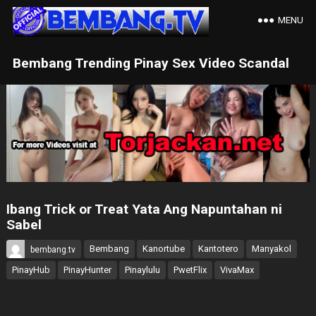
MENU
Bembang Trending Pinay Sex Video Scandal
Ibang Trick or Treat Yata Ang Napuntahan ni
Sabel
Bembang
Kanortube
Kantotero
Manyakol
bembang.tv
PinayHub
PinayHunter
Pinaylulu
PwetFlix
VivaMax