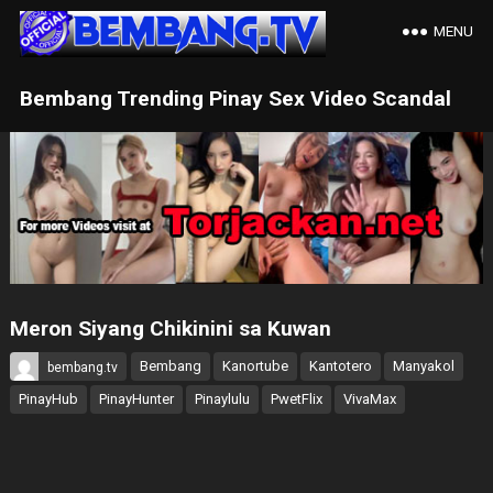
MENU
Bembang Trending Pinay Sex Video Scandal
Meron Siyang Chikinini sa Kuwan
Bembang
Kanortube
Kantotero
Manyakol
bembang.tv
PinayHub
PinayHunter
Pinaylulu
PwetFlix
VivaMax